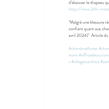
d’abaisser le drapeau q
https://www.24h-moto
"Malgré une blessure ré
confiant quant aux chan
avril 2024)". Article du
#chambredhotes
#cha
mans
#officedetourism
s
#villagessarthois
#sar