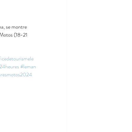
, se montre 
 Motos (18-21 
ficedetourismele
s24heures
#leman
uresmotos2024