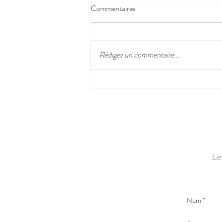
Commentaires
Rédigez un commentaire...
𝐋𝐞 𝐌𝐚𝐧𝐬 𝐂𝐥𝐚𝐬𝐬𝐢𝐜 𝐞𝐬𝐭 𝐝𝐞 𝐫𝐞𝐭𝐨𝐮𝐫 !
🚗✨
Lie