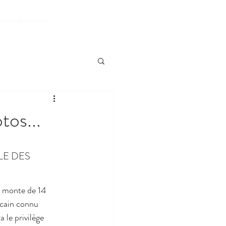
RESERVER
Liste déroulante
tos...
E DES 
n monte de 14 
cain connu 
le privilège 