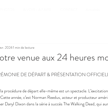
PHOTOS
A VOIR - A FAIRE
CONTACT
Actualités
avr. 2024
1 min de lecture
otre venue aux 24 heures mo
ÉMONIE DE DÉPART & PRÉSENTATION OFFICIELL
a procédure de départ elle-même est un spectacle. L’excitatio
. Cette année, c’est Norman Reedus, acteur et producteur améri
 Daryl Dixon dans la série à succès The Walking Dead, qui aura 