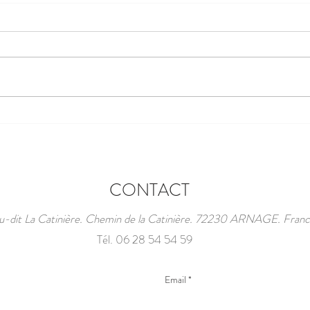
24 H
PRENEZ LE DÉPART DU
PLUS GRAND ÉVÉNEMENT
AUTOMOBILE DU MONDE
1923-2026
CONTACT
u-dit La Catinière. Chemin de la Catinière. 72230 ARNAGE. Fran
Tél. 06 28 54 54 59