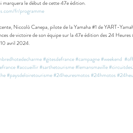
ui marquera le début de cette 47e édition. 
s.com/fr/programme
cente, Niccolò Canepa, pilote de la Yamaha 
#1
 de YART-Yamaha
ces de victoire de son équipe sur la 47e édition des 24 Heures
 10 avril 2024.
mbredhotedecharme
#gitesdefrance
#campagne
#weekend
#of
efrance
#accueillir
#sarthetourisme
#lemansmaville
#circuitde
the
#paysdeloiretourisme
#24heuresmotos
#24hmotos
#24he