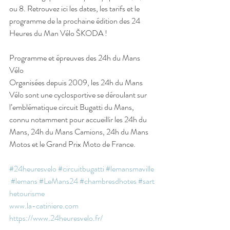
ou 8. Retrouvez ici les dates, les tarifs et le 
programme de la prochaine édition des 24 
Heures du Man Vélo ŠKODA !
Programme et épreuves des 24h du Mans 
Vélo
Organisées depuis 2009, les 24h du Mans 
Vélo sont une cyclosportive se déroulant sur 
l’emblématique circuit Bugatti du Mans, 
connu notamment pour accueillir les 24h du 
Mans, 24h du Mans Camions, 24h du Mans 
Motos et le Grand Prix Moto de France.
#24heuresvelo
#circuitbugatti
#lemansmaville
#lemans
#LeMans24
#chambresdhotes
#sart
hetourisme
www.la-catiniere.com
https://www.24heuresvelo.fr/