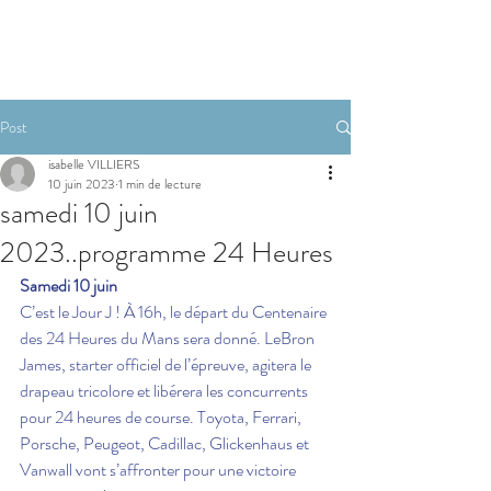
RESERVER
Post
isabelle VILLIERS
10 juin 2023
1 min de lecture
samedi 10 juin
2023..programme 24 Heures
Samedi 10 juin
C’est le Jour J ! À 16h, le départ du Centenaire 
des 24 Heures du Mans sera donné. LeBron 
James, starter officiel de l’épreuve, agitera le 
drapeau tricolore et libérera les concurrents 
pour 24 heures de course. Toyota, Ferrari, 
Porsche, Peugeot, Cadillac, Glickenhaus et 
Vanwall vont s’affronter pour une victoire 