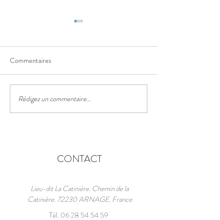
Commentaires
24 H motos 2026.
Rédigez un commentaire...
PRENEZ LE DÉPART DU
PLUS GRAND
ÉVÉNEMENT
AUTOMOBILE DU
MONDE 1923-2026
CONTACT
Lieu-dit La Catinière. Chemin de la
Catinière. 72230 ARNAGE. France
Tél.
06 28 54 54 59