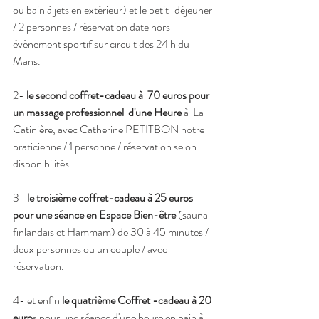
ou bain à jets en extérieur) et le petit-déjeuner 
/ 2 personnes / réservation date hors 
évènement sportif sur circuit des 24 h du 
Mans. 
2- 
le second coffret-cadeau à  70 euros pour 
un massage professionnel  d'une Heure
 à  La 
Catinière, avec Catherine PETITBON notre 
praticienne / 1 personne / réservation selon 
disponibilités.
3- 
le troisième coffret-cadeau à 25 euros 
pour une séance en Espace Bien-être
 (sauna 
finlandais et Hammam) de 30 à 45 minutes / 
deux personnes ou un couple / avec 
réservation. 
4- et enfin 
le quatrième Coffret -cadeau à 20 
euro
s pour une séance d'une heure en bain à 