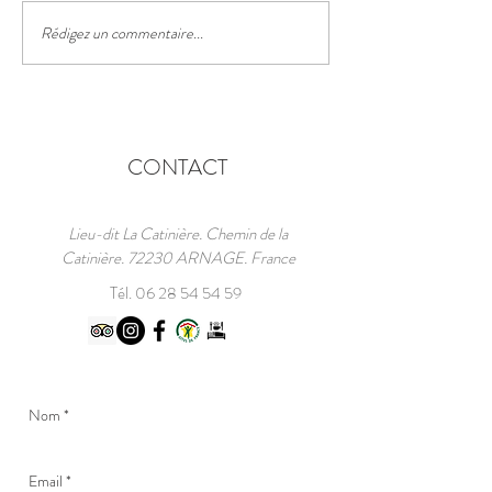
Rédigez un commentaire...
PRENEZ LE DÉPART DU
PLUS GRAND
ÉVÉNEMENT
AUTOMOBILE DU
MONDE 1923-2026
CONTACT
Lieu-dit La Catinière. Chemin de la
Catinière. 72230 ARNAGE. France
Tél.
06 28 54 54 59