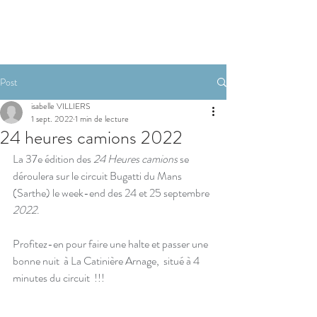
RESERVER
Post
isabelle VILLIERS
1 sept. 2022
1 min de lecture
24 heures camions 2022
La 37e édition des 
24 Heures camions
 se 
déroulera sur le circuit Bugatti du Mans 
(Sarthe) le week-end des 24 et 25 septembre 
2022
.
Profitez-en pour faire une halte et passer une 
bonne nuit  à La Catinière Arnage,  situé à 4 
minutes du circuit  !!!