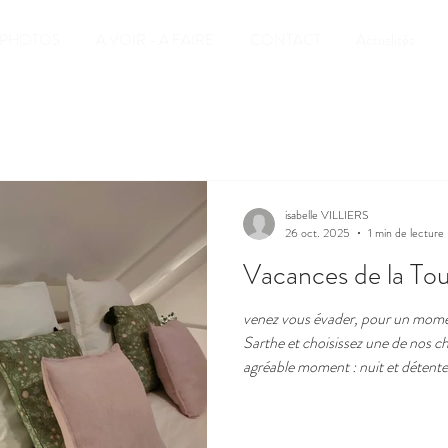
PHOTOS
A VOIR - A FAIRE
CONTACT
Actualités
isabelle VILLIERS
26 oct. 2025
1 min de lecture
Vacances de la Tous
venez vous évader, pour un mome
Sarthe et choisissez une de nos c
agréable moment : nuit et détente
déjeuner à votre réveil Réserver sur
sans commission www.la-catiniere.
faites moi part de vos envies, de v