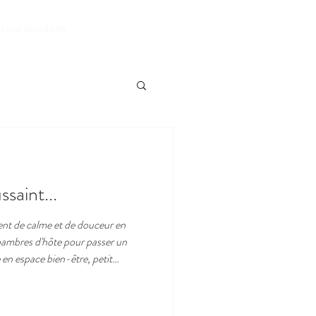
RESERVER
Liste déroulante
saint...
nt de calme et de douceur en
hambres d'hôte pour passer un
 en espace bien-être, petit
 notre site internet sans frais,
com isabelle à votre service,
os souhaits ! Possibilité de venir en