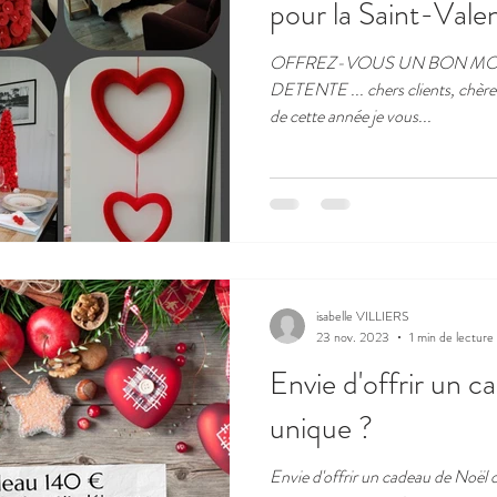
pour la Saint-Valent
OFFREZ-VOUS UN BON MO
DETENTE ... chers clients, chères
de cette année je vous...
isabelle VILLIERS
23 nov. 2023
1 min de lecture
Envie d'offrir un ca
unique ?
Envie d'offrir un cadeau de Noël o