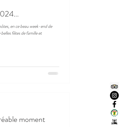
e
024...
 hôtes, en ce beau week-end de
elles fêtes de famille et
gréable moment