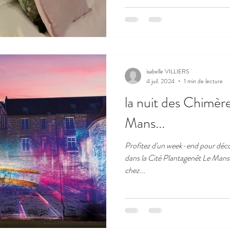
couple mais aussi en famille (ajou
lit bébé, possibilité
isabelle VILLIERS
4 juil. 2024
1 min de lecture
la nuit des Chimère
Mans...
Profitez d'un week-end pour décou
dans la Cité Plantagenêt Le Mans 
chez...