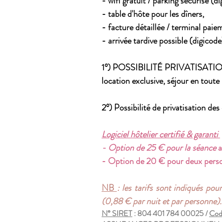
- wifi gratuit / parking sécurisé (di
- table d'hôte pour les dîners,
- facture détaillée / terminal paie
- arrivée tardive possible (digicode
1°) POSSIBILITÉ PRIVATISATIO
location exclusive, séjour en toute
2°) Possibilité de privatisation de
Logiciel hôtelier certifié & garanti
- Option de 25 € pour la séance
a
- Option de 20 € pour deux person
NB
: les tarifs sont indiqués po
(0,88 € par nuit et par personne)
N° SIRET
: 804 401 784 00025 /
Cod