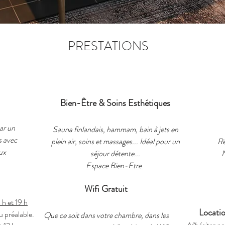
PRESTATIONS
Bien-Être & Soins Esthétiques
par un
Sauna finlandais, hammam, bain à jets
en
s
avec
plein air, soins et massages...
Idéal pour un
Ré
ux
séjour détente...
N
Espace Bien-Etre
Wifi Gratuit
 h et 19 h
Locatio
 préalable.
Que ce soit dans votre chambre, dans les