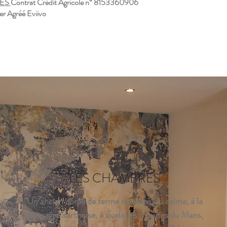
LES
Contrat Crédit Agricole n° 8153360906
ier Agréé Eviivo
LES CHAMBRES
"Un ancien corps de ferme restauré, au calme, à la
campagne sarthoise, à quelques minutes du Mans,