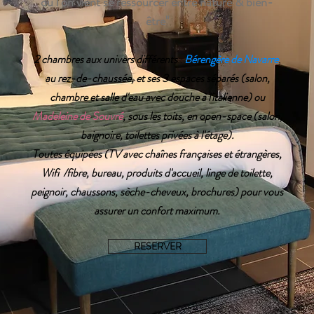
où l'on vient se ressourcer entre nature & bien-
être"
2 chambres aux univers différents
:
Bérengère de Navarre
,
au rez-de-chaussée, et ses 3 espaces séparés (salon,
chambre et salle d'eau avec douche à l'italienne) ou
Madeleine de Souvré
, sous les toits, en open-space (salon,
baignoire, toilettes privées à l'étage).
Toutes équipées (TV avec chaînes françaises et étrangères,
Wifi /fibre, bureau, produits d'accueil, linge de toilette,
peignoir, chaussons, sèche-cheveux, brochures) pour vous
assurer un confort maximum.
RESERVER